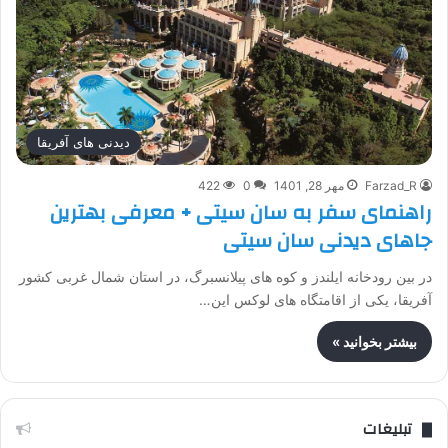
دیدنی های آفریقا
Farzad_R
مهر 28, 1401
0
422
راهنمای سفر به سان سیتی + معرفی بهترین
جاهای دیدنی سان سیتی
در بین رودخانه ایلندز و کوه ­های پیلانسبرگ، در استان شمال غربی کشور
آفریقا، یکی از اقامتگاه ­های لوکس این…
بیشتر بخوانید »
تبلیغات