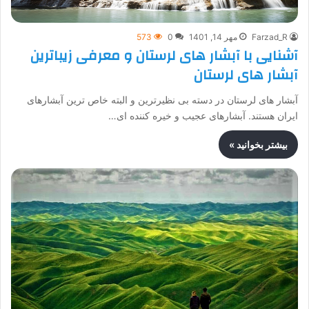
Farzad_R
مهر 14, 1401
0
573
آشنایی با آبشار های لرستان و معرفی زیباترین
آبشار های لرستان
آبشار های لرستان در دسته بی نظیرترین و البته خاص ترین آبشارهای
ایران هستند. آبشارهای عجیب و خیره کننده ای…
بیشتر بخوانید »