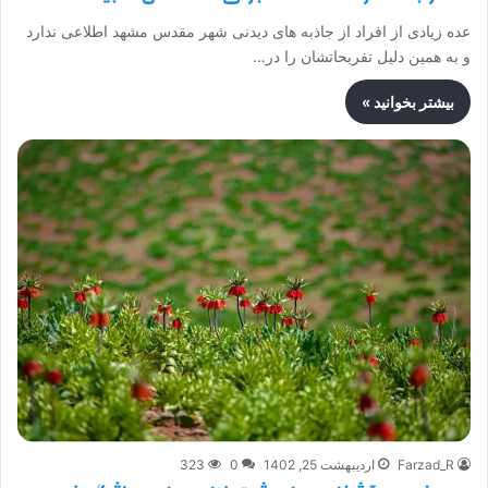
عده زیادی از افراد از جاذبه های دیدنی شهر مقدس مشهد اطلاعی ندارد
و به همین دلیل تفریحاتشان را در…
بیشتر بخوانید »
Farzad_R
اردیبهشت 25, 1402
0
323