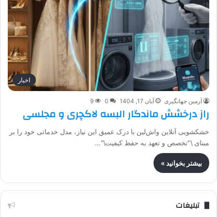
اخبار
آرمین جهانگیری
آبان 17, 1404
0
9
راز درخشش ماندگار البسه لاکچری و مجلسی
خشکشویی آنلاین واش‌لین با درک عمیق این نیاز، مدل خدماتی خود را بر
مبنای \"تخصص و تعهد به حفظ کیفیت\"…
بیشتر بخوانید »
تبلیغات