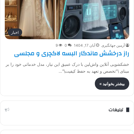
اخبار
آرمین جهانگیری
آبان 17, 1404
0
9
راز درخشش ماندگار البسه لاکچری و مجلسی
خشکشویی آنلاین واش‌لین با درک عمیق این نیاز، مدل خدماتی خود را بر
مبنای \"تخصص و تعهد به حفظ کیفیت\"…
بیشتر بخوانید »
تبلیغات