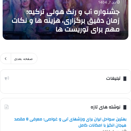
دی 7, 1404
توریست
جشنواره آب و رنگ هولی ترکیه؛
ها
زمان دقیق برگزاری، هزینه ها و نکات
مهم برای توریست ها
صفحه بعدی
تبلیغات
نوشته های تازه
بهترین سواحل ایران برای ورزشهای آبی و غواصی؛ معرفی 8 مقصد
هیجان انگیز با امکانات کامل