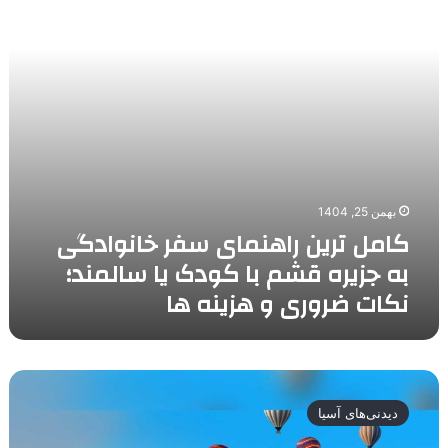
به
جزیره
قشم
با
کودک
یا
سالمند؛
نکات
ضروری
و
بهمن 25, 1404
هزینه
کامل ترین راهنمای سفر خانوادگی
ها
به جزیره قشم با کودک یا سالمند؛
نکات ضروری و هزینه ها
فستیوال
های
دیدنی‌های آسیا
تابستانی
ترکیه؛