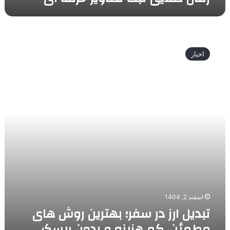
تبدیل
ارز
اخبار
در
سفر؛
بهترین
روش
های
مطمئن،
کم
هزینه
و
بدون
ریسک
برای
مسافران
اسفند 2, 1404
ایرانی
تبدیل ارز در سفر؛ بهترین روش های
مطمئن، کم هزینه و بدون ریسک