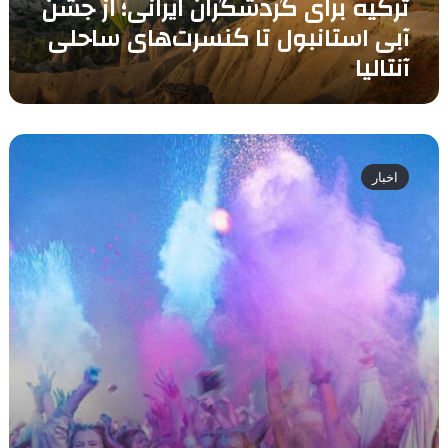
ترکیه برای گردشگران ایرانی؛ از جشن
آبی
استانبول
آبی استانبول تا کنسرت‌های ساحلی
تا
آنتالیا
کنسرت‌های
ساحلی
آنتالیا
جشنواره
آب
اخبار
و
رنگ
هولی
ترکیه؛
زمان
دقیق
برگزاری،
هزینه
ها
و
نکات
مهم
برای