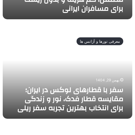
برای مسافران ایرانی
سفر
با
معرفی تورها و آژانس ها
قطارهای
لوکس
در
ایران؛
مقایسه
قطار
بهمن 29, 1404
فدک،
سفر با قطارهای لوکس در ایران؛
نور
و
مقایسه قطار فدک، نور و زندگی
زندگی
برای انتخاب بهترین تجربه سفر ریلی
برای
انتخاب
بهترین
تجربه
وان
سفر