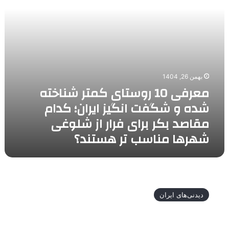
شگفت
انگیز
ایران؛
کدام
مقاصد
بکر
برای
بهمن 26, 1404
فرار
معرفی 10 روستای کمتر شناخته
از
شده و شگفت انگیز ایران؛ کدام
شلوغی
شهرها
مقاصد بکر برای فرار از شلوغی
مناسب
شهرها مناسب تر هستند؟
تر
هستند؟
کامل
ترین
دیدنی‌های ایران
راهنمای
سفر
خانوادگی