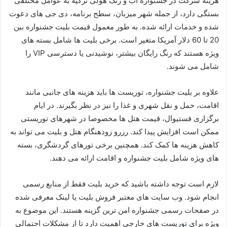
هزینه شرکت در جشنواره آب و رنگ هولی ترکیه به عوامل مختلفی
بستگی دارد، از جمله شهر میزبان، سطح برنامه، دی جی های دعوت
شده و خدمات ارائه شده. به طور معمول قیمت بلیت جشنواره بین
20 تا 60 دلار آمریکا متغیر است. برخی بلیت ها شامل بسته های
ویژه هستند که رنگ رایگان بیشتر، نوشیدنی یا دسترسی VIP را
شامل می شوند.
علاوه بر بلیت جشنواره، توریست ها باید هزینه های جانبی مانند
اقامت، حمل و نقل شهری و غذا را نیز در نظر بگیرند. در ایام
برگزاری فستیوال، قیمت هتل ها مخصوصا در شهرهای توریستی
ممکن است افزایش پیدا کند. رزرو زودهنگام هتل و بلیت می تواند به
کاهش هزینه ها کمک کند. همچنین برخی تورهای گردشگری، بسته
های ویژه شامل بلیت جشنواره و اقامت ارائه می دهند.
لازم است توجه داشته باشید که خرید بلیت فقط از منابع رسمی
انجام شود. وب سایت های معتبر فروش بلیت یا لینک معرفی شده
در صفحات رسمی جشنواره امن ترین گزینه هستند. این موضوع به
ویژه برای توریست های خارجی اهمیت دارد تا از مشکلات احتمالی