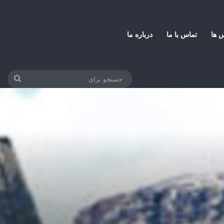
س ها
تماس با ما
درباره ما
جستج
برای