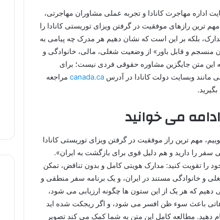
ایت اداره مهاجرت کانادا و تجربه عملی مشاوران مهاجرتی،
م ترین رازهای موفقیت در گرفتن ویزای توریستی کانادا را
ارک، بلکه بر این است که نشان دهیم هر مدرک چه پیامی به
ن منسجم و قابل باور» از وضعیت شغلی، مالی، خانوادگی و
ه این متن جایگزین مشاوره حقوقی فردی نیست؛ برای
ی مانند وبسایت دولت کانادا در آدرس
canada.ca
مراجعه
بگیرید.
ادامه می خوانید
ییم، مهم ترین راز موفقیت در گرفتن ویزای توریستی کانادا
ی سفر را دارید و هم دلیل قوی برای بازگشت به ایران».
خود را تقویت کنید: مدارک هویتی کامل و بدون تناقض، تمکن
لی و خانوادگی مستند در ایران، و یک برنامه سفر منطقی و
ی دهیم که هر یک از این ستون ها چگونه ارزیابی می شود،
باهاتی باعث سوء ظن افسر می شود، و اگر ریجکت شده اید
ام دهید. مطالعه کامل این متن به شما کمک می کند تصویر