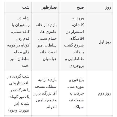
روز
صبح
بعدازظهر
شب
ورود به
شام در
کاشان،
بازدید از خانه
رستوران یا
استقرار در
عامری ها،
کافه سنتی،
اقامتگاه،
حمام سنتی
قدم زدن
روز اول
شروع گشت
سلطان امیر
کوتاه در کوچه
با خانه
احمد، خانه
های محله
طباطبایی و
عباسیان
سلطان امیر
بروجردی
احمد
شب گردی در
باغ فین و
بازدید از تپه
بافت تاریخی
موزه ملی،
سیلک، مسجد
یا شرکت در
روز دوم
حرکت به
آقا بزرگ، بازار
یک تور کوتاه
سمت تپه
و تیمچه امین
شبانه (در
سیلک
الدوله
صورت وجود)