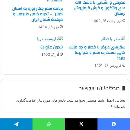
معرفی و آشنایی با دشت لاله
های واژگون و فرش قرمزپوش
برنامه سفر چهار روزه به استان
لرستان
گیلان – تجربه کامل طبیعت و
فرهنگ شمال ایران
اردیبهشت 25, 1402
مهر 16, 1404
سفرهای دلپذیر با قطار و چه مزیت
(بدون عنوان)
هایی نسبت به سفر با هواپیما
آذر 7, 1403
دارد؟
فروردین 27, 1401
دیدگاهتان را بنویسید
نشانی ایمیل شما منتشر نخواهد شد.
بخش‌های موردنیاز علامت‌گذاری
شده‌اند
*
د
ی
یسبوک
X
واتس آپ
تلگرام