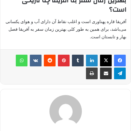
بهترین زمان سفر به آفریقا چه تاریخی
است؟
آفریقا قاره پهناوری است و اغلب نقاط آن دارای آب و هوای یکسانی
می‌باشد، برای همین به طور کلی بهترین زمان سفر به آفریقا فصل
بهار و تابستان است.
لینکدین
‫تامبلر
پینترست
‫رددیت
‫VKontakte
واتس آپ
تلگرام
اشتراک گذاری از طریق ایمیل
چاپ