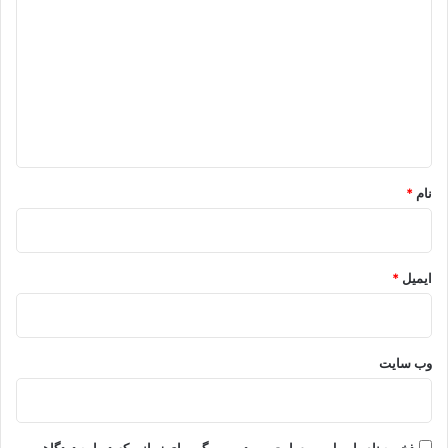
ی
د
گ
ا
ه
*
نام
*
ایمیل
*
وب‌ سایت
ذخیره نام، ایمیل و وبسایت من در مرورگر برای زمانی که دوباره دیدگاهی