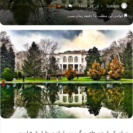
Sohayb
آذر 28, 1400
0
1,036
خواندن این مطلب 12 دقیقه زمان میبرد
تهران یکی از شهرهای بزرگ و مهم ایران در طول تاریخ است.