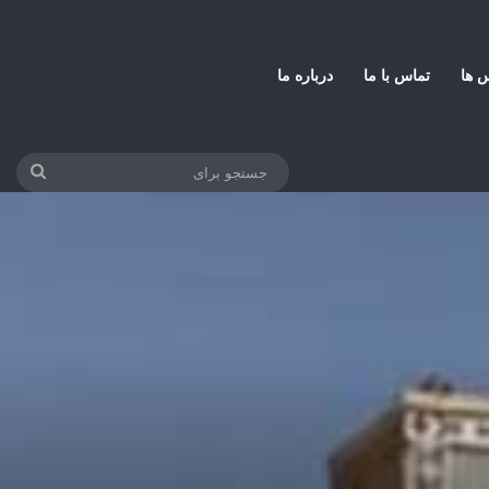
س ها
تماس با ما
درباره ما
جستج
برای