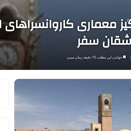
 معماری کاروانسراهای ایر
اشقان سفر
خواندن این مطلب 15 دقیقه زمان میبرد