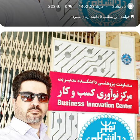
Sohayb
خرداد 28, 1402
0
333
خواندن این مطلب 5 دقیقه زمان میبرد