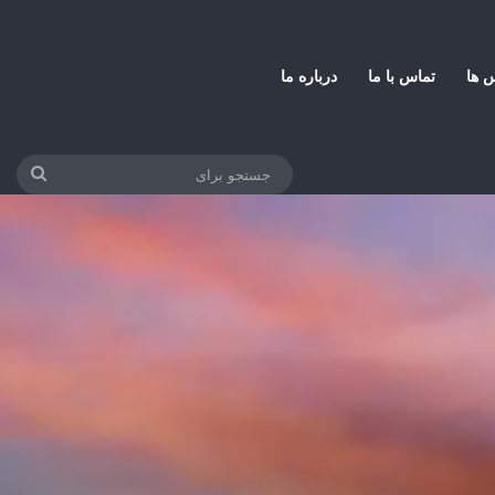
س ها
تماس با ما
درباره ما
جستج
برای