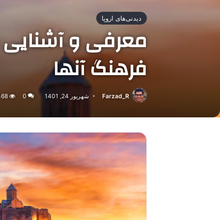
دیدنی‌های اروپا
معرفی و آشنایی با
فرهنگ آنها
Farzad_R
شهریور 24, 1401
0
468