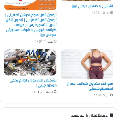
آشنایی با جاهای دیدنی تبریز
دی 10, 1403
آزمون تافل هوم ادیشن تضمینی |
آزمون تافل تضمینی | آزمون تافل
آنلاین | تسویه پس از دریافت
کارنامه قبولی با شرکت مهاجرتی
هومان ویزا
بهمن 1, 1401
تشخیصِ اصل بودن لوازم یدکی
سوالات متداول فعالیت بعد از
خودرو چینی :
ابدومینوپلاستی
اسفند 20, 1401
تیر 5, 1402
دیدگاهتان را بنویسید