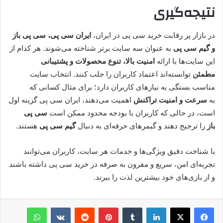
نتیجه‌گیری
در بازار پر رقابت خرید سی پی در ایران،
ایران سی پی، سی پی باز
و گیم سی پی
به عنوان سه سایت برتر شناخته می‌شوند. هر کدام از
این سایت‌ها با ارائه
امنیت بالا، تنوع محصولات و پشتیبانی
مطمئن
توانسته‌اند اعتماد کاربران را جلب کنند. انتخاب سایت
مناسب بستگی به نیازهای کاربران دارد؛ برای مثال کسانی که
به
سرعت و امنیت تراکنش
اهمیت می‌دهند، ایران سی پی گزینه اول
است، در حالی که کاربران با بودجه محدود ممکن است
سی پی
باز
را ترجیح دهند و گیمرهای حرفه‌ای به دنبال
گیم سی پی
هستند.
با شناخت دقیق ویژگی‌ها و خدمات هر سایت، کاربران می‌توانند
تجربه‌ای امن، سریع و مقرون به صرفه در خرید سی پی داشته باشند
و از بازی‌های خود بیشترین لذت را ببرند.
لینکدین
‫تامبلر
پینترست
‫رددیت
‫VKontakte
واتس آپ