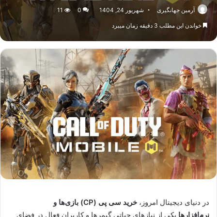
آرمین جهانگیری
شهریور 24, 1404
0
11
خواندن این مطلب 3 دقیقه زمان میبرد
در دنیای دیجیتال امروز،
خرید سی پی (CP) بازی‌ها و
نرم‌افزارها
یکی از نیازهای حیاتی گیمرها و کاربران فعال در فضای