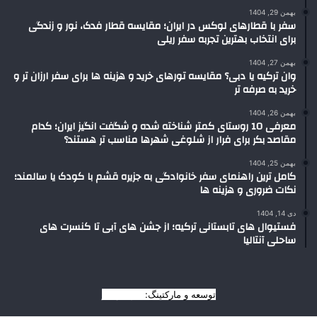
بهمن 29, 1404
سفر با قطارهای لوکس در ایران؛ مقایسه قطار فدک، نور و زندگی
برای انتخاب بهترین تجربه سفر ریلی
بهمن 27, 1404
وان ترکیه یا دبی؟ مقایسه تورهای خرید و هزینه ها برای سفر ارزان تر و
خرید به صرفه تر
بهمن 26, 1404
معرفی 10 روستای کمتر شناخته شده و شگفت انگیز ایران؛ کدام
مقاصد بکر برای فرار از شلوغی شهرها مناسب تر هستند؟
بهمن 25, 1404
کامل ترین راهنمای سفر خانوادگی به جزیره قشم با کودک یا سالمند؛
نکات ضروری و هزینه ها
دی 14, 1404
فستیوال های تابستانی ترکیه؛ از جشن های آبی تا کنسرت های
ساحلی آنتالیا
توسعه و مارکتینگ:
بیزینس یار