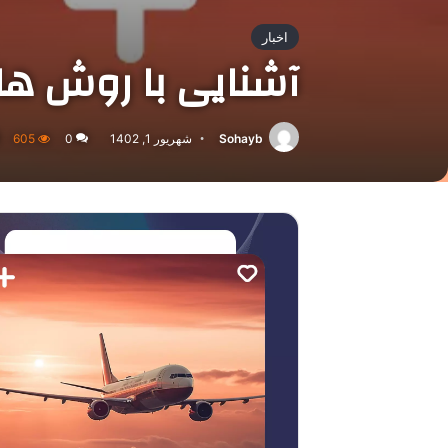
اخبار
آشنایی با روش ها
Sohayb
شهریور 1, 1402
0
605