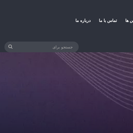
س ها
تماس با ما
درباره ما
جستج
برای