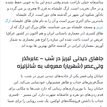
متاسفانه خیلی ناراحت شدم وقتی دیدم این بنا به خوبی حفظ نشده
و در حال تخریب است. ارگ علیشاه به قرن 8 هجری بر می گردد و
یادآور شکوه این شهر در گذشته های دور است. ارگ علیشاه
بلندترین بنای آجری تبریز است و آن را به نام های طاق علیشاه،
ارگ
تبریز
و مسجد علیشاه نیز می شناسند. طاق بزرگ این ارگ که از
طاق کسری (در معماری باستانی ایران و هم اکنون در کشور عراق)
عریض تر است باعث شده این سازه را اوج هنر معماری به شمار
آوریم. معماران ایرانی در گذشته خالق بهترین ها بوده اند.
جاهای دیدنی تبریز در شب – عابرگذر
ولی‌عصر (شهریار) معروف به شانزلیزه
خیابان ولی‌عصر یکی از جاذبه‌های دیدنی تبریز در شب، با
سنگ‌فرش‌های جذاب و ظاهر چشم‌نواز، خودنمایی می‌کند. این
خیابان زیبا با نورپردازی‌های زیبایی که دارد شب‌ها به مکانی برای
قدم زدن‌های دو نفره و عاشقانه شهرت دارد. این مسیر ۵۰۰متری
جذاب با داشتن فروشگاه‌های لوکس، یک شب رویایی را برای شما
رقم می زند.