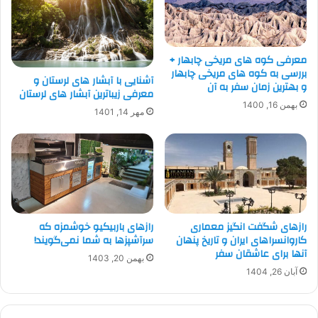
معرفی کوه های مریخی چابهار +
بررسی به کوه های مریخی چابهار
آشنایی با آبشار های لرستان و
و بهترین زمان سفر به آن
معرفی زیباترین آبشار های لرستان
بهمن 16, 1400
مهر 14, 1401
رازهای باربیکیو خوشمزه که
رازهای شگفت انگیز معماری
سرآشپزها به شما نمی‌گویند!
کاروانسراهای ایران و تاریخ پنهان
آنها برای عاشقان سفر
بهمن 20, 1403
آبان 26, 1404