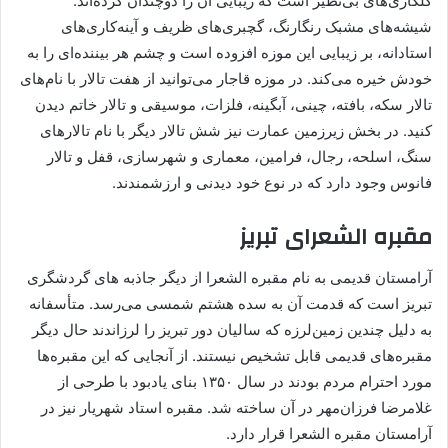
گلکاری‌های بی‌نظیر است که زیبایی آن را دوچندان کرده‌اند.
شیشه‌های مشبک رنگارنگ، گچبری‌های ظریف و آینه‌کاری‌های
استادانه، بر زیبایی این موزه افزوده است و چشم هر بیننده‌ای را به
خودش خیره می‌کند. در موزه قاجار می‌توانید از هفت تالار با نام‌های
تالار سکه، بافته، چینی، آبگینه، فلزات، موسیقی و تالار خاتم دیدن
کنید. در بخش زیرزمین عمارت نیز شش تالار دیگر با نام‌ تالارهای
سنگ، اسلحه، رجال، فرامین، معماری و شهرسازی، قفل و تالار
فانوس وجود دارد که در نوع خود دیدنی و ارزشمندند.
مقبره الشعرای تبریز
آرامستان‌ قدیمی به نام مقبره الشعرا از دیگر جاذبه های گردشگری
تبریز است که قدمت آن به سده هشتم شمسی می‌رسد. متأسفانه
به دلیل چندین زمین‌لرزه که سالیان دور تبریز را لرزاندند حال دیگر
مقبره‌های قدیمی قابل تشخیص نیستند. از آنجایی که این مقبره‌ها
مورد احترام مردم بودند در سال ۱۳۵۰ بنای یادبود با طرحی از
غلامرضا فرزان‌مهر در آن ساخته شد. مقبره استاد شهریار نیز در
آرامستان مقبره الشعرا قرار دارد.