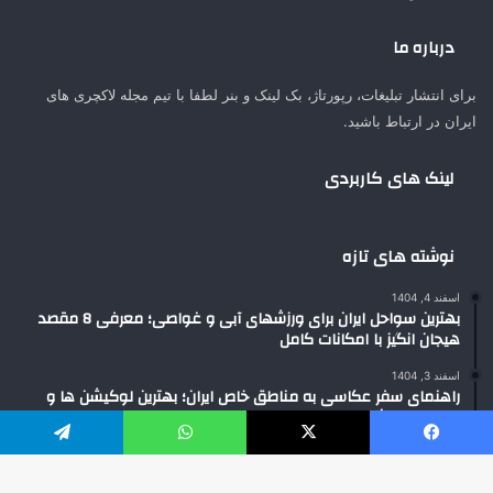
درباره ما
برای انتشار تبلیغات، رپورتاژ، بک لینک و بنر لطفا با تیم مجله لاکچری های
ایران در ارتباط باشید.
لینک های کاربردی
نوشته های تازه
اسفند 4, 1404
بهترین سواحل ایران برای ورزشهای آبی و غواصی؛ معرفی 8 مقصد
هیجان انگیز با امکانات کامل
اسفند 3, 1404
راهنمای سفر عکاسی به مناطق خاص ایران؛ بهترین لوکیشن ها و
زمان طلایی ثبت تصاویر حرفه ای
یسبوک
X
واتس آپ
تلگرام
اسفند 2, 1404
تبدیل ارز در سفر؛ بهترین روش های مطمئن، کم هزینه و بدون ریسک