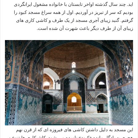
اید. چند سال گذشته اواخر تابستان با خانواده مشغول ایرانگردی
بودیم که سر از تبریز در آوردیم. اول از همه سراغ مسجد کبود را
گرفتم. گنبد زیبای آجری مسجد از یک طرف و کاشی کاری های
زیبای آن از طرف دیگر باعث شهرت آن شده است.
این مسجد به دلیل داشتن کاشی های فیروزه ای که از قرن نهم
هجری به یادگار مانده «کبود» نامیده می شود. کاشیکاری ها تنوع و