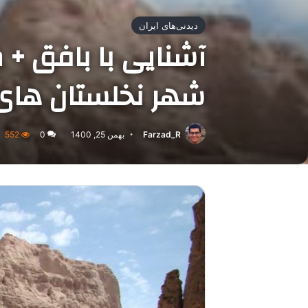
دیدنی‌های ایران
آشنایی با بافق +
شهر نخلستان های 
Farzad_R
بهمن 25, 1400
0
552