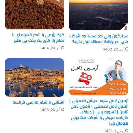
کیک رژیمی با شکر قهوه ای با
سیلیکون ولی کجاست؟ چه شرکت
تمام راز های یک پخت بی‌ نظیر
هایی در silicon Valley قرار دارند؟
آذر 20, 1404
آبان 22, 1402
آزمون تافل هوم ادیشن تضمینی |
آشنایی با شهر مارسی فرانسه
آزمون تافل تضمینی | آزمون تافل
آذر 20, 1403
آنلاین | تسویه پس از دریافت
کارنامه قبولی با شرکت مهاجرتی
هومان ویزا
بهمن 1, 1401