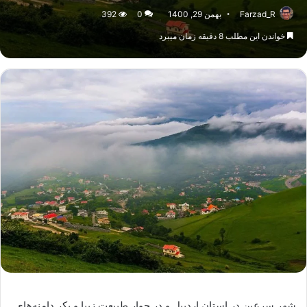
Farzad_R
بهمن 29, 1400
0
392
خواندن این مطلب 8 دقیقه زمان میبرد
شهر سرعین در استان اردبیل و در جوار طبیعت زیبا و بکر دامنه‌های