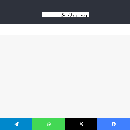
توسعه و مارکتینگ:
بیزینس یار
یسبوک
X
واتس آپ
تلگرام