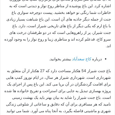
اشاره کرد. این باغ پوشیده از مناظر روح نواز و دیدنی است که به
خاطرات شما رنگی نو خواهد بخشید. پیست دوچرخه سواری باغ
جنت از جمله دیگر جاذبه های آن است. این باغ شباهت بسیار زیادی
با باغ ارم که یکی دیگر از باغ های تاریخی شیراز است، دارد. باغ
جنت شیراز، پر از راهروهایی است که در دو طرفشان درخت های
سرو کاج، قدعلم کرده اند و مناظری زیبا و روح نواز را به وجود آورده
اند.
درباره
کاخ سعدآباد
بیشتر بخوانید.
باغ جنت شیراز 54 هکتار مساحت دارد که 27 هکتار از آن متعلق به
شهرداری است. شهرداری شیراز هر سال، در ایام نوروز کمپ هایی
برای اقامت گردشگران در آن برپا می کند. این باغ پس از اجرای یک
پروژه بهسازی تبدیل به جایی برای استراحت و تفریح خانواده ها شده
است. باغ جنت شیراز را شاید به بیان بهتر باید یک بهشت زمینی
نامید که هر مسافری برای آن که دقایق و ساعاتی از شلوغی زندگی
شهری و ماشینی فاصله بگیرد، به آنجا پناه می آورد. شما می توانید