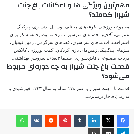
مهم‌ترین ویژگی ها و امکانات باغ جنت
شیراز کدامند؟
مجموعه ورزشی، غرفه‌های مختلف، وسایل بدنسازی، پارکینگ
عمومی، آلاچیق، فضاهای سرسبز، نمازخانه، وضوخانه، سکو برای
استراحت، آب‌نماهای سراسری، فضاهای سرگرمی، زمین فوتبال،
میزهای پینگ‌پنگ، زمین‌های بازی کودکان، کمپ نوروزی، کانکس،
دریاچه مصنوعی، قایق‌سواری، سینما ۴بعدی، سرویس بهداشتی.
قدمت باغ جنت شیراز به چه دوره‌ای مربوط
می‌شود؟
قدمت باغ جنت شیراز با عمر ۱۷۸ ساله به سال ۱۲۲۳ خورشیدی و
به زمان قاجار برمی‌رسد.
لینکدین
‫تامبلر
پینترست
‫رددیت
‫VKontakte
واتس آپ
تلگرام
اشتراک گذاری از طریق ایمیل
چاپ