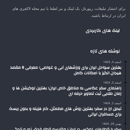
برای انتشار تبلیغات، رپورتاژ، بک لینک و بنر لطفا با تیم مجله لاکچری های
ایران در ارتباط باشید.
لینک های کاربردی
نوشته های تازه
اسفند 4, 1404
بهترین سواحل ایران برای ورزشهای آبی و غواصی؛ معرفی 8 مقصد
هیجان انگیز با امکانات کامل
اسفند 3, 1404
راهنمای سفر عکاسی به مناطق خاص ایران؛ بهترین لوکیشن ها و
زمان طلایی ثبت تصاویر حرفه ای
اسفند 2, 1404
تبدیل ارز در سفر؛ بهترین روش های مطمئن، کم هزینه و بدون ریسک
برای مسافران ایرانی
بهمن 29, 1404
سفر با قطارهای لوکس در ایران؛ مقایسه قطار فدک، نور و زندگی