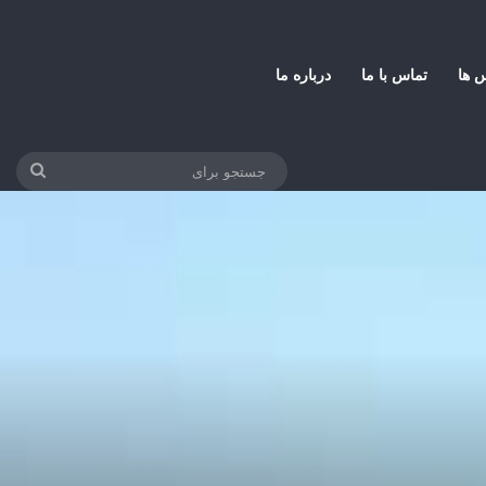
س ها
تماس با ما
درباره ما
جستج
برای