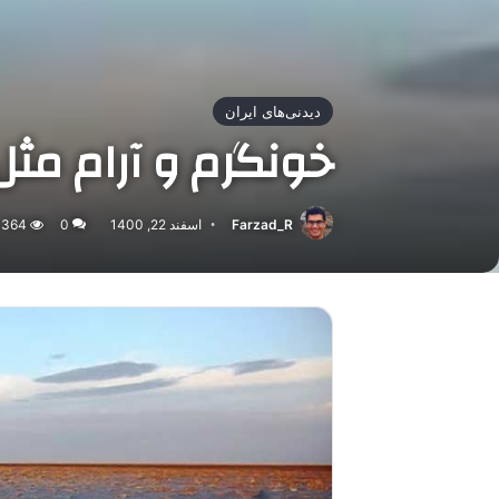
دیدنی‌های ایران
خونگرم و آرام مث
Farzad_R
اسفند 22, 1400
0
364