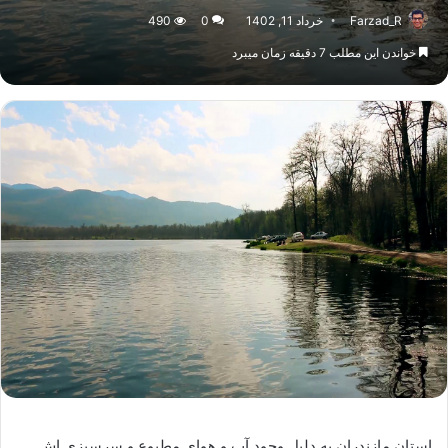
Farzad_R
خرداد 11, 1402
0
490
خواندن این مطلب 7 دقیقه زمان میبرد
استان مازندران به دلیل وجود آب و هوای مطبوع و سرسبزی اش