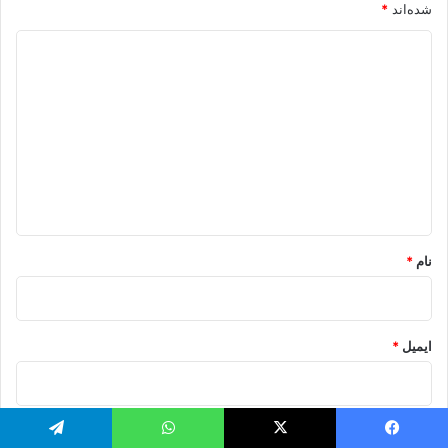
شده‌اند
*
د
ی
د
گ
ا
ه
*
نام
*
ایمیل
*
وب‌ سایت
یسبوک
X
واتس آپ
تلگرام