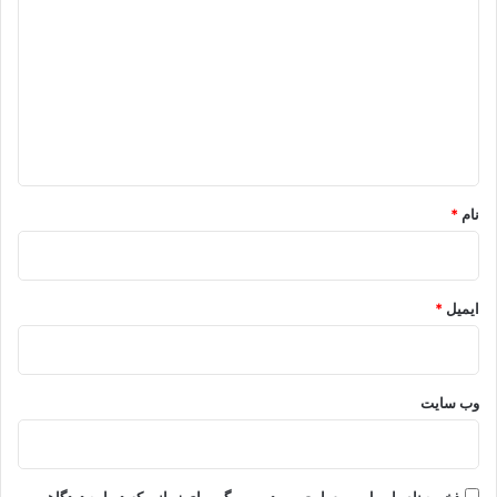
ی
د
گ
ا
ه
*
نام
*
ایمیل
*
وب‌ سایت
ذخیره نام، ایمیل و وبسایت من در مرورگر برای زمانی که دوباره دیدگاهی