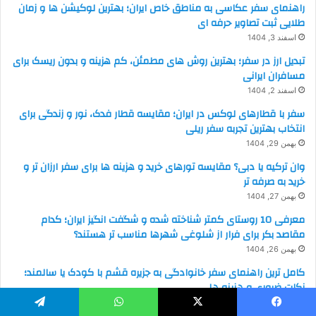
راهنمای سفر عکاسی به مناطق خاص ایران؛ بهترین لوکیشن ها و زمان
طلایی ثبت تصاویر حرفه ای
اسفند 3, 1404
تبدیل ارز در سفر؛ بهترین روش های مطمئن، کم هزینه و بدون ریسک برای
مسافران ایرانی
اسفند 2, 1404
سفر با قطارهای لوکس در ایران؛ مقایسه قطار فدک، نور و زندگی برای
انتخاب بهترین تجربه سفر ریلی
بهمن 29, 1404
وان ترکیه یا دبی؟ مقایسه تورهای خرید و هزینه ها برای سفر ارزان تر و
خرید به صرفه تر
بهمن 27, 1404
معرفی 10 روستای کمتر شناخته شده و شگفت انگیز ایران؛ کدام
مقاصد بکر برای فرار از شلوغی شهرها مناسب تر هستند؟
بهمن 26, 1404
کامل ترین راهنمای سفر خانوادگی به جزیره قشم با کودک یا سالمند؛
نکات ضروری و هزینه ها
بهمن 25, 1404
یسبوک
X
واتس آپ
تلگرام