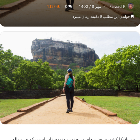
Farzad_R
مهر 18, 1402
0
1,127
خواندن این مطلب 9 دقیقه زمان میبرد
سریلانکا کشوری جزیره‌ای در جنوب هندوستان است که هر ساله